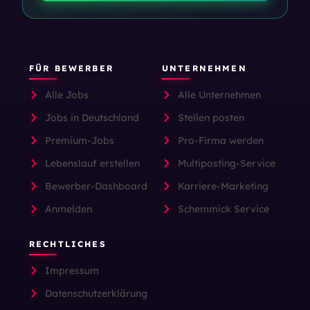
FÜR BEWERBER
UNTERNEHMEN
Alle Jobs
Alle Unternehmen
Jobs in Deutschland
Stellen posten
Premium-Jobs
Pro-Firma werden
Lebenslauf erstellen
Multiposting-Service
Bewerber-Dashboard
Karriere-Marketing
Anmelden
Schemmick Service
RECHTLICHES
Impressum
Datenschutzerklärung