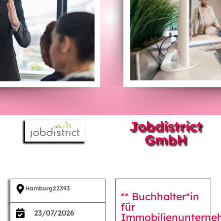
Jobdistrict
GmbH
Hamburg
22393
** Buchhalter*in
für
23/07/2026
Immobilienuntern