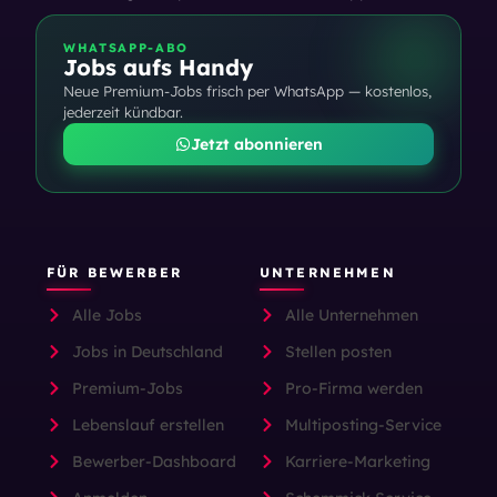
WHATSAPP-ABO
Jobs aufs Handy
Neue Premium-Jobs frisch per WhatsApp — kostenlos,
jederzeit kündbar.
Jetzt abonnieren
FÜR BEWERBER
UNTERNEHMEN
Alle Jobs
Alle Unternehmen
Jobs in Deutschland
Stellen posten
Premium-Jobs
Pro-Firma werden
Lebenslauf erstellen
Multiposting-Service
Bewerber-Dashboard
Karriere-Marketing