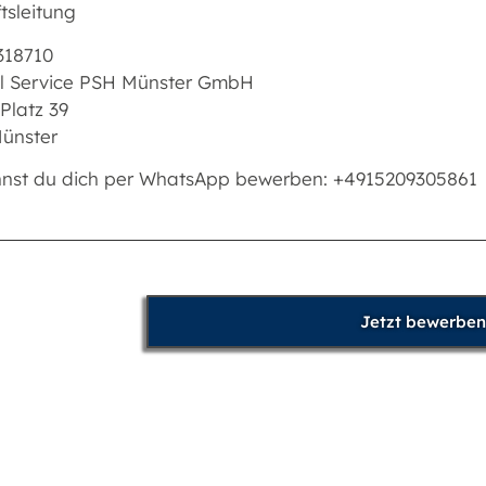
tsleitung
318710
l Service PSH Münster GmbH
 Platz 39
ünster
nnst du dich per WhatsApp bewerben: +4915209305861
Jetzt bewerben