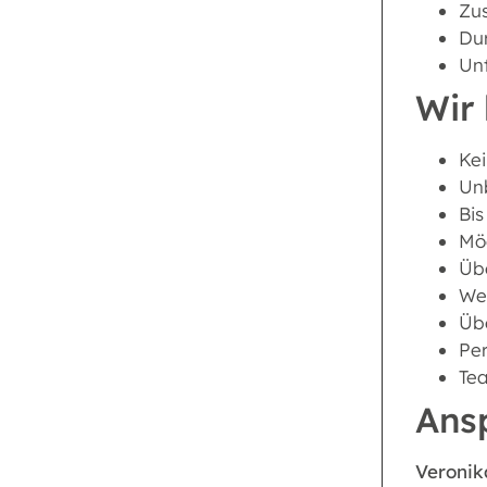
Zu
Dur
Un
Wir 
Kei
Unb
Bis
Mög
Übe
Wei
Üb
Per
Tea
Ans
Veronik