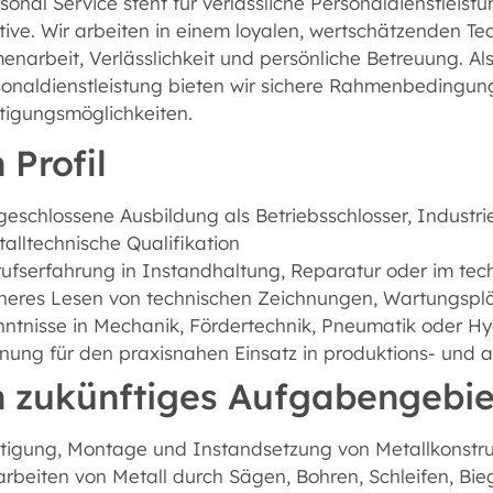
onal Service steht für verlässliche Personaldienstleistu
tive. Wir arbeiten in einem loyalen, wertschätzenden 
arbeit, Verlässlichkeit und persönliche Betreuung. Als
sonaldienstleistung bieten wir sichere Rahmenbedingu
tigungsmöglichkeiten.
 Profil
eschlossene Ausbildung als Betriebsschlosser, Industri
alltechnische Qualifikation
ufserfahrung in Instandhaltung, Reparatur oder im tech
heres Lesen von technischen Zeichnungen, Wartungsplä
ntnisse in Mechanik, Fördertechnik, Pneumatik oder H
gnung für den praxisnahen Einsatz in produktions- un
n zukünftiges Aufgabengebie
tigung, Montage und Instandsetzung von Metallkonstru
rbeiten von Metall durch Sägen, Bohren, Schleifen, Bi