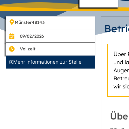
Münster
48143
Betr
09/02/2026
Vollzeit
Über 
und l
Mehr Informationen zur Stelle
Augen
Betre
wir s
Übe