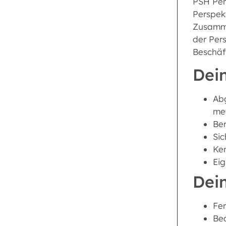
PSH Pers
Perspek
Zusammen
der Per
Beschäf
Dein
Abg
met
Ber
Sic
Ken
Ei
Dei
Fer
Bea