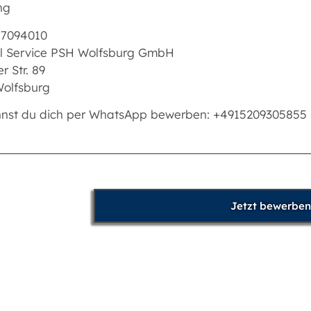
ng
17094010
l Service PSH Wolfsburg GmbH
r Str. 89
olfsburg
nnst du dich per WhatsApp bewerben: +4915209305855
Jetzt bewerben