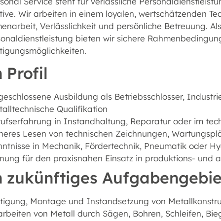
onal Service steht für verlässliche Personaldienstleistu
tive. Wir arbeiten in einem loyalen, wertschätzenden 
arbeit, Verlässlichkeit und persönliche Betreuung. Als
sonaldienstleistung bieten wir sichere Rahmenbedingu
tigungsmöglichkeiten.
 Profil
eschlossene Ausbildung als Betriebsschlosser, Industri
alltechnische Qualifikation
ufserfahrung in Instandhaltung, Reparatur oder im tech
heres Lesen von technischen Zeichnungen, Wartungsplä
ntnisse in Mechanik, Fördertechnik, Pneumatik oder H
gnung für den praxisnahen Einsatz in produktions- un
n zukünftiges Aufgabengebie
tigung, Montage und Instandsetzung von Metallkonstru
rbeiten von Metall durch Sägen, Bohren, Schleifen, Bi