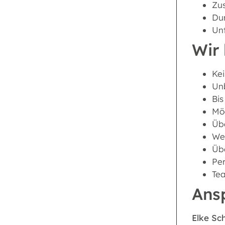
Zu
Dur
Un
Wir 
Kei
Unb
Bis
Mög
Übe
Wei
Üb
Per
Tea
Ans
Elke Sc