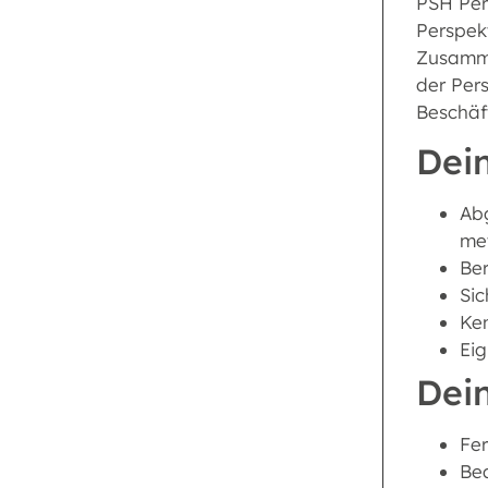
PSH Pers
Perspek
Zusammen
der Per
Beschäf
Dein
Abg
met
Ber
Sic
Ken
Ei
Dei
Fer
Bea