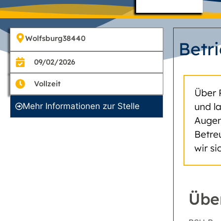
Wolfsburg
38440
Betr
09/02/2026
Vollzeit
Über 
und l
Mehr Informationen zur Stelle
Augen
Betre
wir s
Übe