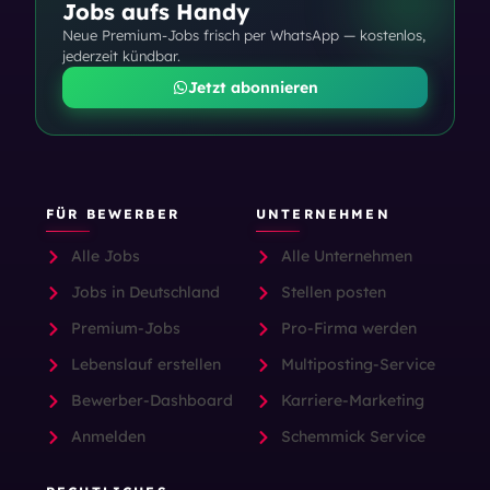
Jobs aufs Handy
Neue Premium-Jobs frisch per WhatsApp — kostenlos,
jederzeit kündbar.
Jetzt abonnieren
FÜR BEWERBER
UNTERNEHMEN
Alle Jobs
Alle Unternehmen
Jobs in Deutschland
Stellen posten
Premium-Jobs
Pro-Firma werden
Lebenslauf erstellen
Multiposting-Service
Bewerber-Dashboard
Karriere-Marketing
Anmelden
Schemmick Service