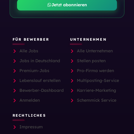
Jetzt abonnieren
FÜR BEWERBER
UNTERNEHMEN
Alle Jobs
Alle Unternehmen
Jobs in Deutschland
Stellen posten
Premium-Jobs
Pro-Firma werden
Lebenslauf erstellen
Multiposting-Service
Bewerber-Dashboard
Karriere-Marketing
Anmelden
Schemmick Service
RECHTLICHES
Impressum