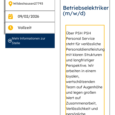
Wildeshausen
27793
Betriebselektriker
(m/w/d)
09/02/2026
Vollzeit
Über PSH PSH
Personal Service
Mehr Informationen zur
Stelle
steht für verlässliche
Personaldienstleistung
mit klaren Strukturen
und langfristiger
Perspektive. Wir
arbeiten in einem
loyalen,
wertschätzenden
Team auf Augenhöhe
und legen großen
Wert auf
Zusammenarbeit,
Verlässlichkeit und
persönliche