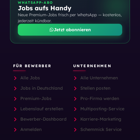
WHATSAPP-ABO
Jobs aufs Handy
Neue Premium-Jobs frisch per WhatsApp — kostenlos,
jederzeit kündbar.
Jetzt abonnieren
FÜR BEWERBER
UNTERNEHMEN
Alle Jobs
Alle Unternehmen
Jobs in Deutschland
Stellen posten
Premium-Jobs
Pro-Firma werden
Lebenslauf erstellen
Multiposting-Service
Bewerber-Dashboard
Karriere-Marketing
Anmelden
Schemmick Service