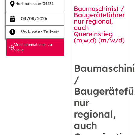
Hartmannsdorf
09232
Baumaschinist /
Baugeräteführer
04/08/2026
nur regional,
auch
Voll- oder Teilzeit
Quereinstieg
(m,w,d) (m/w/d)
Mehr Informationen zur
Stelle
Baumaschini
/
Baugerätefü
nur
regional,
auch