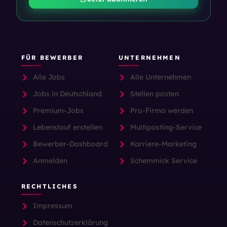
FÜR BEWERBER
UNTERNEHMEN
Alle Jobs
Alle Unternehmen
Jobs in Deutschland
Stellen posten
Premium-Jobs
Pro-Firma werden
Lebenslauf erstellen
Multiposting-Service
Bewerber-Dashboard
Karriere-Marketing
Anmelden
Schemmick Service
RECHTLICHES
Impressum
Datenschutzerklärung