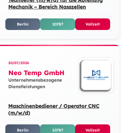
Mechanik – Bereich Nasszellen
Berlin
10787
Vollzeit
20/07/2026
Neo Temp GmbH
Unternehmensbezogene
Dienstleistungen
Maschinenbediener / Operator CNC
(m/w/d)
Berlin
10787
Vollzeit