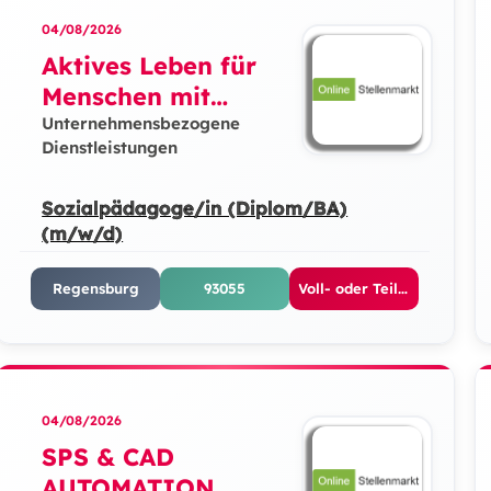
04/08/2026
Aktives Leben für
Menschen mit
Behinderung (ALB)
Unternehmensbezogene
Dienstleistungen
e.V. Regensburg
Sozialpädagoge/in (Diplom/BA)
(m/w/d)
Regensburg
93055
Voll- oder Teilzeit
04/08/2026
SPS & CAD
AUTOMATION