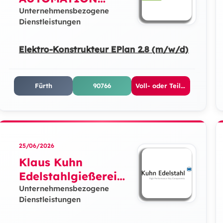
P.O.G. GmbH
Unternehmensbezogene
Dienstleistungen
Elektro-Konstrukteur EPlan 2.8 (m/w/d)
Fürth
90766
Voll- oder Teilzeit
25/06/2026
Klaus Kuhn
Edelstahlgießerei
GmbH
Unternehmensbezogene
Dienstleistungen