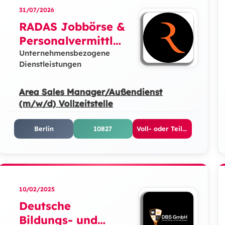
31/07/2026
RADAS Jobbörse &
Personalvermittlun
g GmbH
Unternehmensbezogene
Dienstleistungen
Area Sales Manager/Außendienst
(m/w/d) Vollzeitstelle
Berlin
10827
Voll- oder Teilzeit
10/02/2025
Deutsche
Bildungs- und