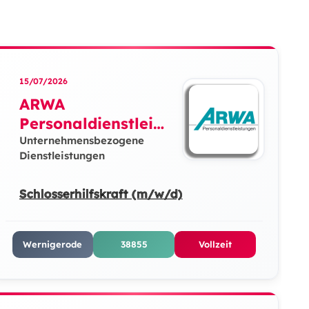
15/07/2026
ARWA
Personaldienstleist
ungen GmbH
Unternehmensbezogene
Dienstleistungen
Schlosserhilfskraft (m/w/d)
Wernigerode
38855
Vollzeit