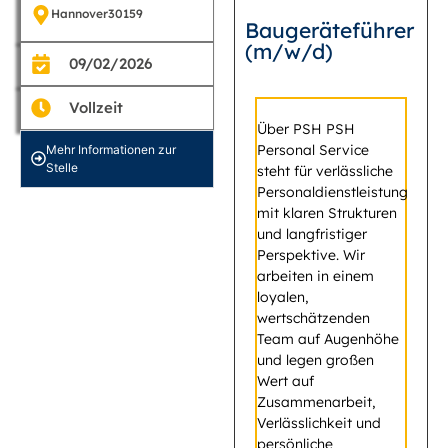
Hannover
30159
Baugeräteführer
(m/w/d)
09/02/2026
Vollzeit
Über PSH PSH
Personal Service
Mehr Informationen zur
Stelle
steht für verlässliche
Personaldienstleistung
mit klaren Strukturen
und langfristiger
Perspektive. Wir
arbeiten in einem
loyalen,
wertschätzenden
Team auf Augenhöhe
und legen großen
Wert auf
Zusammenarbeit,
Verlässlichkeit und
persönliche