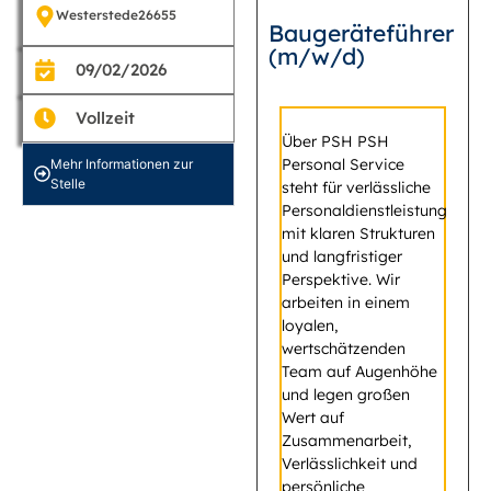
Westerstede
26655
Baugeräteführer
(m/w/d)
09/02/2026
Vollzeit
Über PSH PSH
Personal Service
Mehr Informationen zur
Stelle
steht für verlässliche
Personaldienstleistung
mit klaren Strukturen
und langfristiger
Perspektive. Wir
arbeiten in einem
loyalen,
wertschätzenden
Team auf Augenhöhe
und legen großen
Wert auf
Zusammenarbeit,
Verlässlichkeit und
persönliche