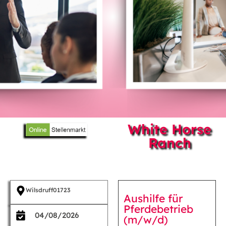
White Horse
Ranch
Wilsdruff
01723
Aushilfe für
Pferdebetrieb
04/08/2026
(m/w/d)