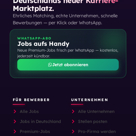
Deutschlands neuer Karriere-
Marktplatz.
Ehrliches Matching, echte Unternehmen, schnelle
Bewerbungen — per Klick oder WhatsApp.
WHATSAPP-ABO
Jobs aufs Handy
Neue Premium-Jobs frisch per WhatsApp — kostenlos,
jederzeit kündbar.
Jetzt abonnieren
FÜR BEWERBER
UNTERNEHMEN
Alle Jobs
Alle Unternehmen
Jobs in Deutschland
Stellen posten
Premium-Jobs
Pro-Firma werden