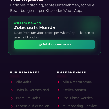
Ehrliches Matching, echte Unternehmen, schnelle
Bewerbungen — per Klick oder WhatsApp.
WHATSAPP-ABO
Jobs aufs Handy
Neue Premium-Jobs frisch per WhatsApp — kostenlos,
jederzeit kündbar.
Jetzt abonnieren
FÜR BEWERBER
UNTERNEHMEN
Alle Jobs
Alle Unternehmen
Jobs in Deutschland
Stellen posten
Premium-Jobs
Pro-Firma werden
Lebenslauf erstellen
Multiposting-Service