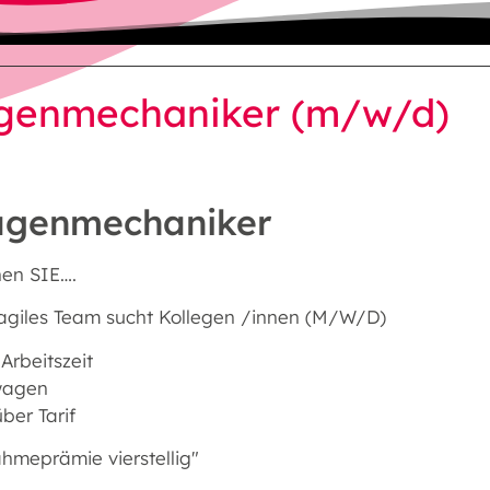
genmechaniker (m/w/d)
agenmechaniker
hen SIE….
 agiles Team sucht Kollegen /innen (M/W/D)
 Arbeitszeit
wagen
ber Tarif
hmeprämie vierstellig"