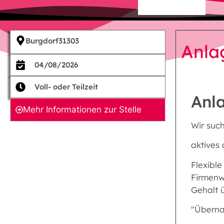
Burgdorf
31303
Anla
04/08/2026
Voll- oder Teilzeit
Anl
Mehr Informationen zur Stelle
Wir suc
aktives
Flexible
Firmen
Gehalt ü
"Überna