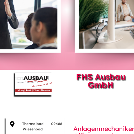
FHS Ausbau
GmbH
Thermalbad
09488
Anlagenmechanike
Wiesenbad