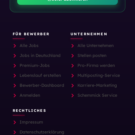
FÜR BEWERBER
UNTERNEHMEN
Alle Jobs
Alle Unternehmen
Jobs in Deutschland
Stellen posten
Premium-Jobs
Pro-Firma werden
Lebenslauf erstellen
Multiposting-Service
Bewerber-Dashboard
Karriere-Marketing
Anmelden
Schemmick Service
RECHTLICHES
Impressum
Datenschutzerklärung