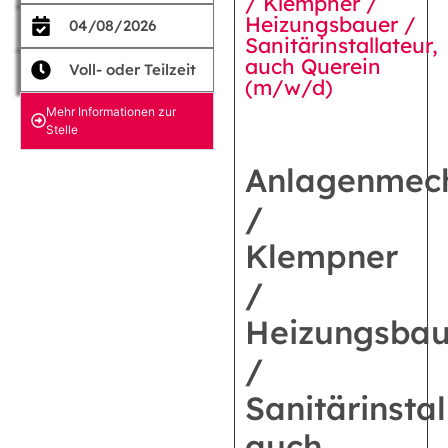
/ Klempner /
Heizungsbauer /
04/08/2026
Sanitärinstallateur,
auch Querein
Voll- oder Teilzeit
(m/w/d)
Mehr Informationen zur
Stelle
Anlagenmec
/
Klempner
/
Heizungsbau
/
Sanitärinstal
auch