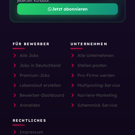
jederzeit kündbar.
Jetzt abonnieren
FÜR BEWERBER
UNTERNEHMEN
Alle Jobs
Alle Unternehmen
Jobs in Deutschland
Stellen posten
Premium-Jobs
Pro-Firma werden
Lebenslauf erstellen
Multiposting-Service
Bewerber-Dashboard
Karriere-Marketing
Anmelden
Schemmick Service
RECHTLICHES
Impressum