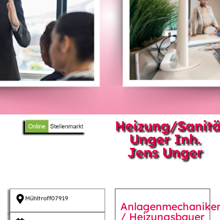
Heizung/Sanitä
Unger Inh.
Jens Unger
Mühltroff
07919
Anlagenmechanike
/ Heizungsbauer