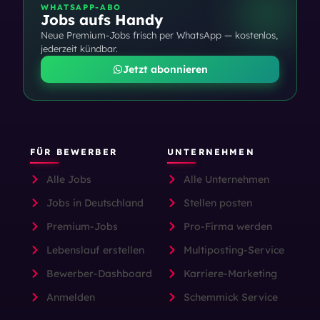
WHATSAPP-ABO
Jobs aufs Handy
Neue Premium-Jobs frisch per WhatsApp — kostenlos,
jederzeit kündbar.
Jetzt abonnieren
FÜR BEWERBER
UNTERNEHMEN
Alle Jobs
Alle Unternehmen
Jobs in Deutschland
Stellen posten
Premium-Jobs
Pro-Firma werden
Lebenslauf erstellen
Multiposting-Service
Bewerber-Dashboard
Karriere-Marketing
Anmelden
Schemmick Service