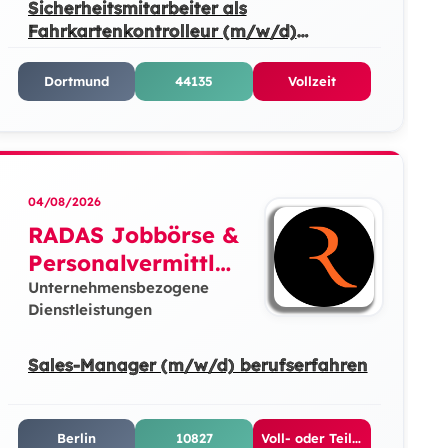
Sicherheitsmitarbeiter als
Fahrkartenkontrolleur (m/w/d)
Quereinsteiger/Neueinsteiger
Dortmund
44135
Vollzeit
04/08/2026
RADAS Jobbörse &
Personalvermittlun
g GmbH
Unternehmensbezogene
Dienstleistungen
Sales-Manager (m/w/d) berufserfahren
Berlin
10827
Voll- oder Teilzeit