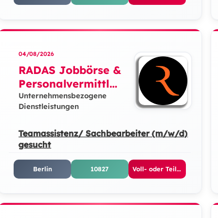
04/08/2026
RADAS Jobbörse &
Personalvermittlun
g GmbH
Unternehmensbezogene
Dienstleistungen
Teamassistenz/ Sachbearbeiter (m/w/d)
gesucht
Berlin
10827
Voll- oder Teilzeit