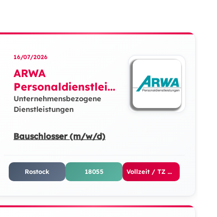
16/07/2026
ARWA
Personaldienstleist
ungen GmbH
Unternehmensbezogene
Dienstleistungen
Bauschlosser (m/w/d)
Rostock
18055
Vollzeit / TZ Vormittags / TZ Nachmittags / TZ Abends / Schicht