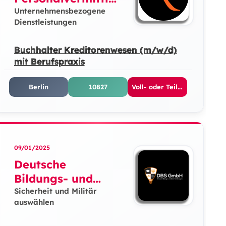
g GmbH
Unternehmensbezogene
Dienstleistungen
Buchhalter Kreditorenwesen (m/w/d)
mit Berufspraxis
Berlin
10827
Voll- oder Teilzeit
09/01/2025
Deutsche
Bildungs- und
Sicherheitslösunge
Sicherheit und Militär
auswählen
n GmbH