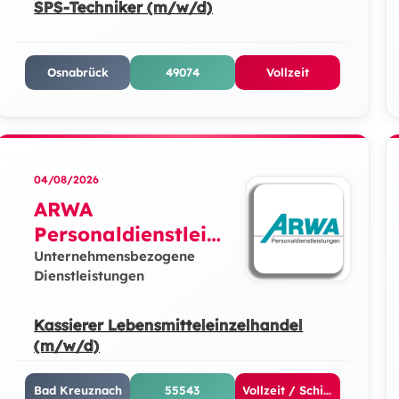
SPS-Techniker (m/w/d)
Osnabrück
49074
Vollzeit
04/08/2026
ARWA
Personaldienstleist
ungen GmbH
Unternehmensbezogene
Dienstleistungen
Kassierer Lebensmitteleinzelhandel
(m/w/d)
Bad Kreuznach
55543
Vollzeit / Schicht