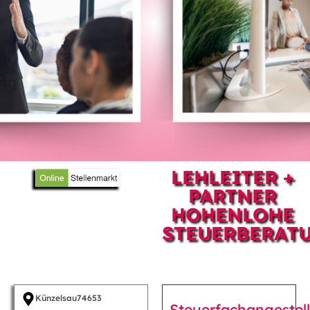
LEHLEITER +
PARTNER
HOHENLOHE
STEUERBERAT
Künzelsau
74653
Steuerfachangestell