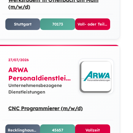
(m/w/d)
Stuttgart
70173
Voll- oder Teilzeit
27/07/2026
ARWA
Personaldienstleist
ungen GmbH
Unternehmensbezogene
Dienstleistungen
CNC Programmierer (m/w/d)
Recklinghausen
45657
Vollzeit