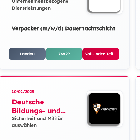
Unternehmensbezogene
Dienstleistungen
Verpacker (m/w/d) Dauernachtschicht
Landau
76829
Voll- oder Teilzeit
10/02/2025
Deutsche
Bildungs- und
Sicherheitslösunge
Sicherheit und Militär
auswählen
n GmbH