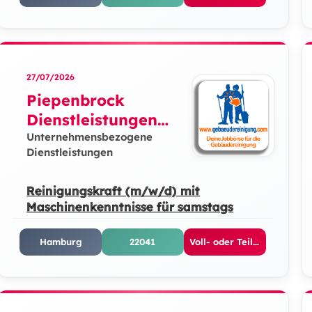
27/07/2026
Piepenbrock
Dienstleistungen
GmbH + Co. KG
Unternehmensbezogene
Dienstleistungen
Reinigungskraft (m/w/d) mit
Maschinenkenntnisse für samstags
Hamburg
22041
Voll- oder Teilzeit