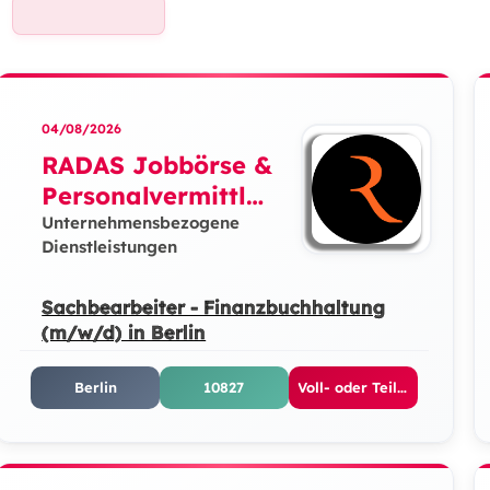
04/08/2026
RADAS Jobbörse &
Personalvermittlun
g GmbH
Unternehmensbezogene
Dienstleistungen
Sachbearbeiter - Finanzbuchhaltung
(m/w/d) in Berlin
Berlin
10827
Voll- oder Teilzeit