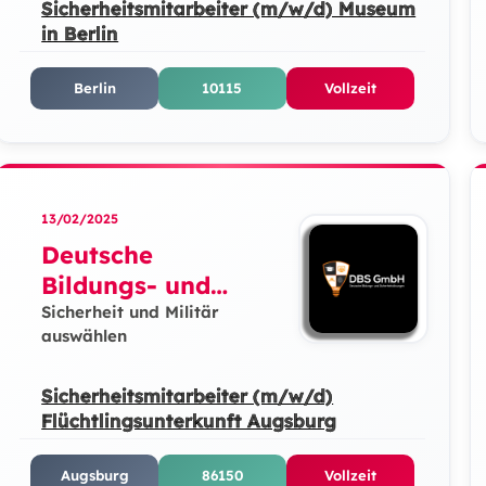
Sicherheitsmitarbeiter (m/w/d) Museum
in Berlin
Berlin
10115
Vollzeit
13/02/2025
Deutsche
Bildungs- und
Sicherheitslösunge
Sicherheit und Militär
auswählen
n GmbH
Sicherheitsmitarbeiter (m/w/d)
Flüchtlingsunterkunft Augsburg
Augsburg
86150
Vollzeit