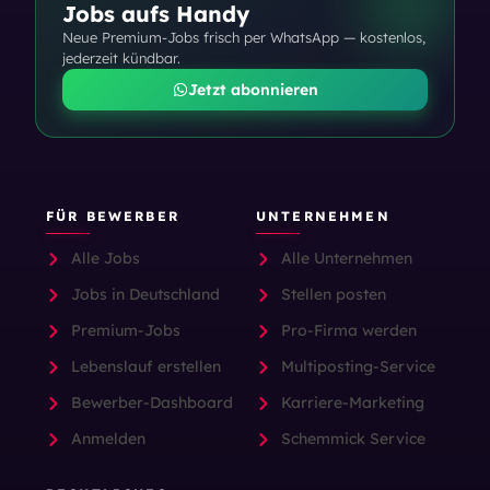
Jobs aufs Handy
Neue Premium-Jobs frisch per WhatsApp — kostenlos,
jederzeit kündbar.
Jetzt abonnieren
FÜR BEWERBER
UNTERNEHMEN
Alle Jobs
Alle Unternehmen
Jobs in Deutschland
Stellen posten
Premium-Jobs
Pro-Firma werden
Lebenslauf erstellen
Multiposting-Service
Bewerber-Dashboard
Karriere-Marketing
Anmelden
Schemmick Service