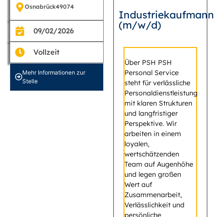
Osnabrück
49074
Industriekaufmann
(m/w/d)
09/02/2026
Vollzeit
Über PSH PSH
Personal Service
Mehr Informationen zur
Stelle
steht für verlässliche
Personaldienstleistung
mit klaren Strukturen
und langfristiger
Perspektive. Wir
arbeiten in einem
loyalen,
wertschätzenden
Team auf Augenhöhe
und legen großen
Wert auf
Zusammenarbeit,
Verlässlichkeit und
persönliche