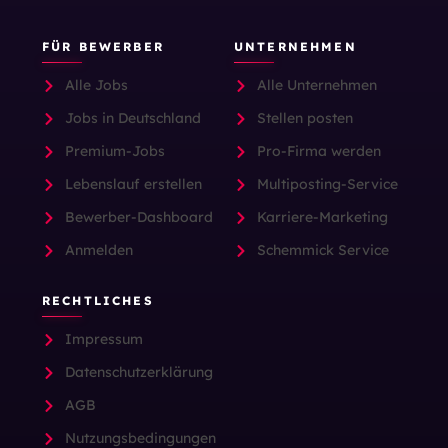
FÜR BEWERBER
UNTERNEHMEN
Alle Jobs
Alle Unternehmen
Jobs in Deutschland
Stellen posten
Premium-Jobs
Pro-Firma werden
Lebenslauf erstellen
Multiposting-Service
Bewerber-Dashboard
Karriere-Marketing
Anmelden
Schemmick Service
RECHTLICHES
Impressum
Datenschutzerklärung
AGB
Nutzungsbedingungen