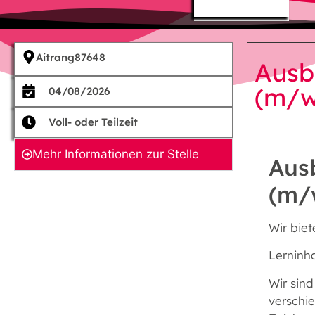
Aitrang
87648
Ausb
(m/w
04/08/2026
Voll- oder Teilzeit
Mehr Informationen zur Stelle
Aus
(m/
Wir bie
Lerninh
Wir sind
verschi