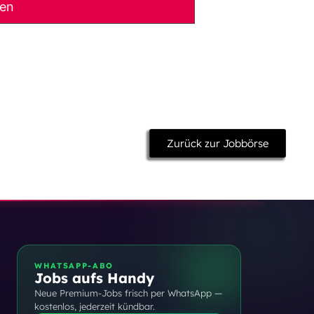
ben
Zurück zur Jobbörse
WHATSAPP-ABO
Jobs aufs Handy
Neue Premium-Jobs frisch per WhatsApp —
kostenlos, jederzeit kündbar.