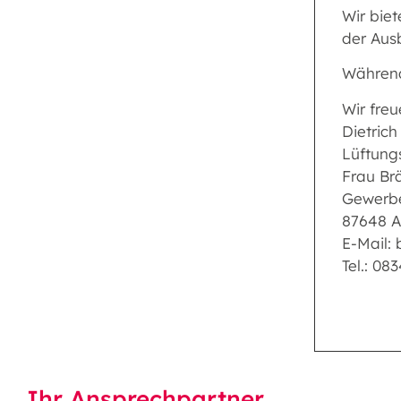
Wir bie
der Aus
Während
Wir fre
Dietric
Lüftung
Frau Br
Gewerbe
87648 A
E-Mail:
Tel.: 08
Ihr Ansprechpartner