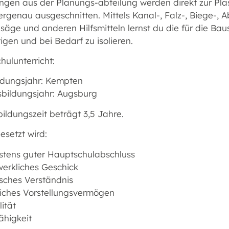
ngen aus der Planungs-abteilung werden direkt zur P
tergenau ausgeschnitten. Mittels Kanal-, Falz-, Biege-
ge und anderen Hilfsmitteln lernst du die für die Baus
igen und bei Bedarf zu isolieren.
hulunterricht:
ildungsjahr: Kempten
usbildungsjahr: Augsburg
ildungszeit beträgt 3,5 Jahre.
esetzt wird:
stens guter Hauptschulabschluss
erkliches Geschick
isches Verständnis
iches Vorstellungsvermögen
lität
ähigkeit