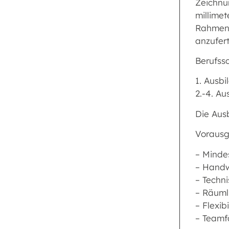
Zeichnu
millime
Rahmensä
anzufert
Berufssc
1. Ausb
2.-4. A
Die Ausb
Vorausg
– Minde
– Handw
– Techn
– Räuml
– Flexibi
– Teamf